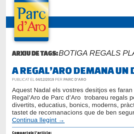
BOTIGA REGALS PL
ARXIU DE TAGS:
A REGAL’ARO DEMANA UN 
PUBLICAT EL
04/12/2019
PER
PARC D'ARO
Aquest Nadal els vostres desitjos es faran 
Regal’Aro de Parc d’Aro trobareu regals pe
divertits, educatius, bonics, moderns, prà
tastet de recomanacions que de ben segur
Continua llegint
→
Comparteix l’artícle: