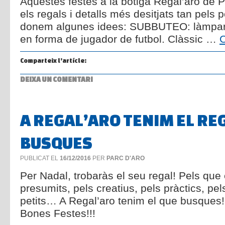
Aquestes festes a la botiga Regal’aro de P
els regals i detalls més desitjats tan pels 
donem algunes idees: SUBBUTEO: làmpara
en forma de jugador de futbol. Clàssic …
C
Comparteix l’artícle:
DEIXA UN COMENTARI
A REGAL’ARO TENIM EL RE
BUSQUES
PUBLICAT EL
16/12/2016
PER
PARC D'ARO
Per Nadal, trobaràs el seu regal! Pels que 
presumits, pels creatius, pels pràctics, pel
petits… A Regal’aro tenim el que busques
Bones Festes!!!