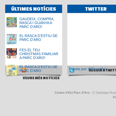
ÚLTIMES NOTÍCIES
TWITTER
GAUDEIX, COMPRA,
RASCA I GUANYA A
PARC D’ARO!
EL RASCA D’ESTIU DE
PARC D’ARO
FES EL TEU
CHRISTMAS FAMILIAR
A PARC D’ARO!
EL RASCA D’ESTIU DE
Tweets por @ParcdAro
SEGUIR A TWIT
PARC D’ARO
VEURE MÉS NOTÍCIES
Centre d’Oci Parc d’Aro
· C/ Santiago Rusi
Po