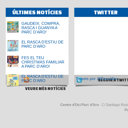
ÚLTIMES NOTÍCIES
TWITTER
GAUDEIX, COMPRA,
RASCA I GUANYA A
PARC D’ARO!
EL RASCA D’ESTIU DE
PARC D’ARO
FES EL TEU
CHRISTMAS FAMILIAR
A PARC D’ARO!
EL RASCA D’ESTIU DE
Tweets por @ParcdAro
SEGUIR A TWIT
PARC D’ARO
VEURE MÉS NOTÍCIES
Centre d’Oci Parc d’Aro
· C/ Santiago Rusi
Po